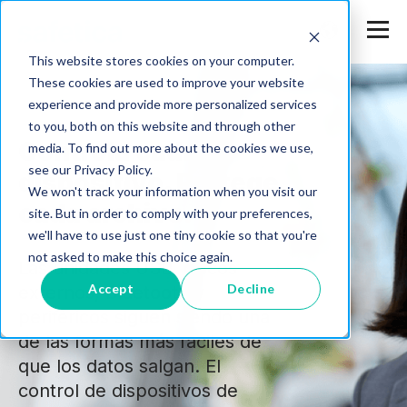
This website stores cookies on your computer.
These cookies are used to improve your website
experience and provide more personalized services
to you, both on this website and through other
Controla cada
media. To find out more about the cookies we use,
see our Privacy Policy.
dispositivo. Protege
We won't track your information when you visit our
cada archivo.
site. But in order to comply with your preferences,
we'll have to use just one tiny cookie so that you're
not asked to make this choice again.
Las unidades USB, discos
Accept
Decline
externos, Bluetooth y
periféricos siguen siendo una
de las formas más fáciles de
que los datos salgan. El
control de dispositivos de