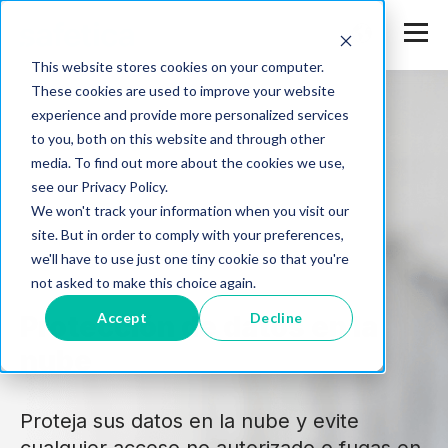
This website stores cookies on your computer.
These cookies are used to improve your website
experience and provide more personalized services
to you, both on this website and through other
media. To find out more about the cookies we use,
see our Privacy Policy.
We won't track your information when you visit our
site. But in order to comply with your preferences,
we'll have to use just one tiny cookie so that you're
not asked to make this choice again.
Accept
Decline
Protección de datos en la
nube
Proteja sus datos en la nube y evite