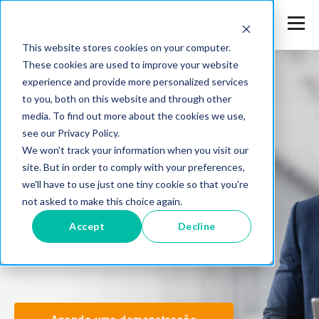
This website stores cookies on your computer.
These cookies are used to improve your website
experience and provide more personalized services
to you, both on this website and through other
media. To find out more about the cookies we use,
Proteção de dados na
see our Privacy Policy.
We won't track your information when you visit our
nuvem
site. But in order to comply with your preferences,
we'll have to use just one tiny cookie so that you're
Proteja seus dados na nuvem e
not asked to make this choice again.
evite qualquer acesso não
Accept
Decline
autorizado ou vazamentos no
armazenamento em nuvem