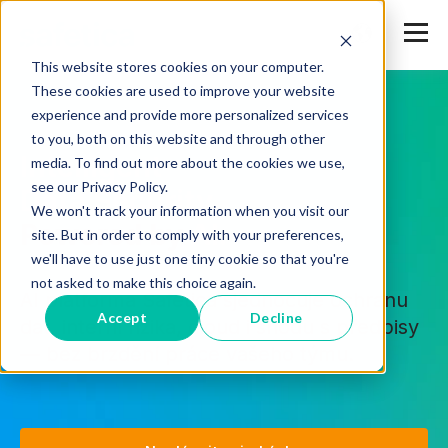
This website stores cookies on your computer.
These cookies are used to improve your website
experience and provide more personalized services
to you, both on this website and through other
Intelligent
media. To find out more about the cookies we use,
see our Privacy Policy.
Data Security.
We won't track your information when you visit our
Powered by
AI.
site. But in order to comply with your preferences,
we'll have to use just one tiny cookie so that you're
not asked to make this choice again.
AI platforma Safetica sjednocuje ochranu
Accept
Decline
dat, interní rizika, cloud i shodu s předpisy
— bez brzdění práce vašeho týmu.