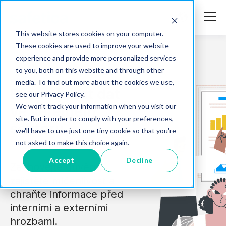
This website stores cookies on your computer.
These cookies are used to improve your website
experience and provide more personalized services
to you, both on this website and through other
media. To find out more about the cookies we use,
Bezpečnost dat
see our Privacy Policy.
We won't track your information when you visit our
ve veřejném
site. But in order to comply with your preferences,
sektoru
we'll have to use just one tiny cookie so that you're
not asked to make this choice again.
Accept
Decline
Zachovejte důvěru,
zajistěte mlčenlivost a
chraňte informace před
interními a externími
hrozbami.