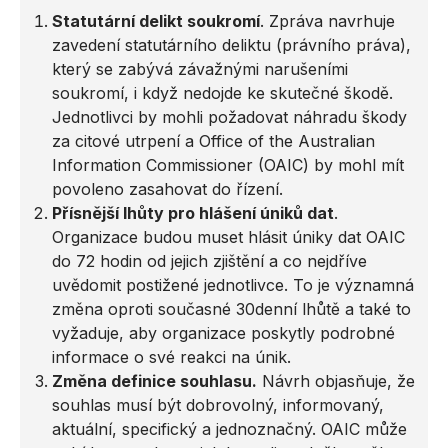
Statutární delikt soukromí
. Zpráva navrhuje
zavedení statutárního deliktu (právního práva),
který se zabývá závažnými narušeními
soukromí, i když nedojde ke skutečné škodě.
Jednotlivci by mohli požadovat náhradu škody
za citové utrpení a Office of the Australian
Information Commissioner (OAIC) by mohl mít
povoleno zasahovat do řízení.
Přísnější lhůty pro hlášení úniků dat
.
Organizace budou muset hlásit úniky dat OAIC
do 72 hodin od jejich zjištění a co nejdříve
uvědomit postižené jednotlivce. To je významná
změna oproti současné 30denní lhůtě a také to
vyžaduje, aby organizace poskytly podrobné
informace o své reakci na únik.
Změna definice souhlasu.
Návrh objasňuje, že
souhlas musí být dobrovolný, informovaný,
aktuální, specifický a jednoznačný. OAIC může