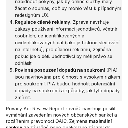
nabídnout pokyny, jak by online služby měly
žádat o souhlas, což by mohlo vést k případným
redesignům UX.
Regulace cílené reklamy
. Zpráva navrhuje
zákazy používání informací jednotlivců, včetně
osobních, de-identifikovaných a
neidentifikovaných dat (jako je historie sledování
na internetu), pro cílenou reklamu, zejména
pokud jde o děti. Jednotlivci by měli právo se
odhlásit.
Povinná posouzení dopadů na soukromí
(PIA)
jsou navrhována pro činnosti s vysokým rizikem
pro soukromí. PIA budou hodnotit potenciální
dopady na soukromí a způsoby, jak tyto dopady
zmírnit.
Privacy Act Review Report rovněž navrhuje posílit
vymáhání zavedením nových občanských sankcí a
rozšířením pravomocí OAIC. Zejména
maximální
sankce
za závažné nebo opakované zásahy do