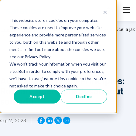
This website stores cookies on your computer.
These cookies are used to improve your website
Safetica
>
Zdroje
>
Australian Privacy Principles: Rozsah, účel a jak
experience and provide more personalized services
dosáhnout souladu
to you, both on this website and through other
media. To find out more about the cookies we use,
see our Privacy Policy.
We won't track your information when you visit our
site. But in order to comply with your preferences,
Australian Privacy Principles:
we'll have to use just one tiny cookie so that you're
not asked to make this choice again.
Rozsah, účel a jak dosáhnout
Accept
Decline
souladu
srp 2, 2023