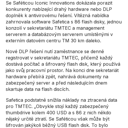
Se Saféticou Iconic Innovations dokázala porazit
konkurenty nabízející drahý hardware nebo DLP
doplněk k antivirovému řešení. Vítězná nabídka
zahrnovala software Safetica s 86 flash disky, jednou
konzolí v sekretariátu TMTEC a management
serverem a databázovým serverem umístěnými v
externím datovém centru TM 30 km daleko.
Nové DLP řešení nutí zaměstnance se denně
registrovat v sekretariátu TMTEC, přičemž každý
dostává počítač a šifrovaný flash disk, který používá
jako svůj pracovní prostor. Na konci dne sekretariát
hardware přebírá zpět, nahrává dokumenty na
zabezpečený server a před následujícím dnem
skartuje data na flash discích.
Safetica podstatně snížila náklady na ztracená data
pro TMTEC. „Obvykle stojí každý zabezpečený
thumbdrive kolem 400 USD a s 86 z nich někdo
nějaký určitě ztratí. Se Saféticou však může být
šifrován jakýkoli běžný USB flash disk. To bylo