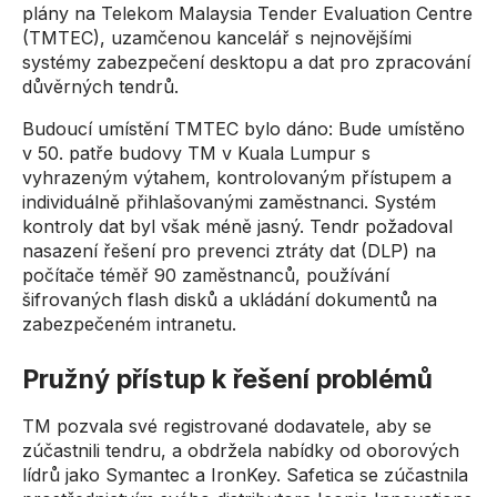
plány na Telekom Malaysia Tender Evaluation Centre
(TMTEC), uzamčenou kancelář s nejnovějšími
systémy zabezpečení desktopu a dat pro zpracování
důvěrných tendrů.
Budoucí umístění TMTEC bylo dáno: Bude umístěno
v 50. patře budovy TM v Kuala Lumpur s
vyhrazeným výtahem, kontrolovaným přístupem a
individuálně přihlašovanými zaměstnanci. Systém
kontroly dat byl však méně jasný. Tendr požadoval
nasazení řešení pro prevenci ztráty dat (DLP) na
počítače téměř 90 zaměstnanců, používání
šifrovaných flash disků a ukládání dokumentů na
zabezpečeném intranetu.
Pružný přístup k řešení problémů
TM pozvala své registrované dodavatele, aby se
zúčastnili tendru, a obdržela nabídky od oborových
lídrů jako Symantec a IronKey. Safetica se zúčastnila