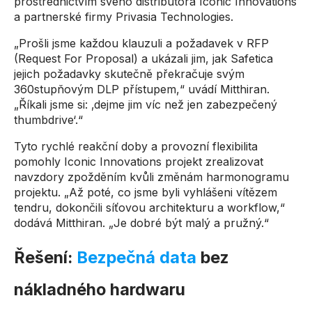
prostřednictvím svého distributora Iconic Innovations
a partnerské firmy Privasia Technologies.
„Prošli jsme každou klauzuli a požadavek v RFP
(Request For Proposal) a ukázali jim, jak Safetica
jejich požadavky skutečně překračuje svým
360stupňovým DLP přístupem,“ uvádí Mitthiran.
„Říkali jsme si: ‚dejme jim víc než jen zabezpečený
thumbdrive‘.“
Tyto rychlé reakční doby a provozní flexibilita
pomohly Iconic Innovations projekt zrealizovat
navzdory zpožděním kvůli změnám harmonogramu
projektu. „Až poté, co jsme byli vyhlášeni vítězem
tendru, dokončili síťovou architekturu a workflow,“
dodává Mitthiran. „Je dobré být malý a pružný.“
Řešení:
Bezpečná data
bez
nákladného hardwaru