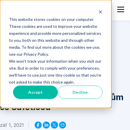
This website stores cookies on your computer.
These cookies are used to improve your website
Safetica
>
Zdroje
>
Případová studie Telekom Malaysia:
experience and provide more personalized services
Vybudování kanceláře odolné proti únikům se Saféticou
to you, both on this website and through other
media. To find out more about the cookies we use,
see our Privacy Policy.
We won't track your information when you visit our
site. But in order to comply with your preferences,
Případová studie Telekom
we'll have to use just one tiny cookie so that you're
not asked to make this choice again.
Malaysia: Vybudování
Accept
Decline
kanceláře odolné proti únikům
se Saféticou
zář 1, 2021