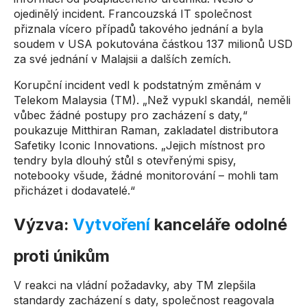
ojedinělý incident. Francouzská IT společnost
přiznala vícero případů takového jednání a byla
soudem v USA pokutována částkou 137 milionů USD
za své jednání v Malajsii a dalších zemích.
Korupční incident vedl k podstatným změnám v
Telekom Malaysia (TM). „Než vypukl skandál, neměli
vůbec žádné postupy pro zacházení s daty,“
poukazuje Mitthiran Raman, zakladatel distributora
Safetiky Iconic Innovations. „Jejich místnost pro
tendry byla dlouhý stůl s otevřenými spisy,
notebooky všude, žádné monitorování – mohli tam
přicházet i dodavatelé.“
Výzva:
Vytvoření
kanceláře odolné
proti únikům
V reakci na vládní požadavky, aby TM zlepšila
standardy zacházení s daty, společnost reagovala