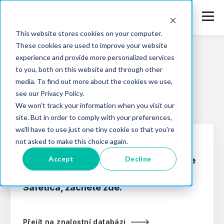
This website stores cookies on your computer.
These cookies are used to improve your website
experience and provide more personalized services
to you, both on this website and through other
Zdroje
media. To find out more about the cookies we use,
see our Privacy Policy.
We won't track your information when you visit our
site. But in order to comply with your preferences,
we'll have to use just one tiny cookie so that you're
not asked to make this choice again.
ZNALOSTNÍ DATABÁZE
Accept
Decline
Termíny, definice, informace. Pokud se
chcete dozvědět více o řešeních
Safetica, začněte zde.
Přejít na znalostní databázi