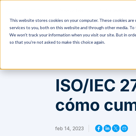
Productos
Soluciones
This website stores cookies on your computer. These cookies are 
services to you, both on this website and through other media. To 
Safetica
>
Recursos
>
ISO/IEC 27001: Alcance, propósito y cómo cu
We won't track your information when you visit our site. But in orde
so that you're not asked to make this choice again.
ISO/IEC 2
cómo cum
feb 14, 2023