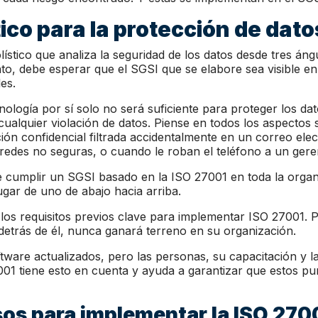
ico para la protección de dato
stico que analiza la seguridad de los datos desde tres áng
nto, debe esperar que el SGSI que se elabore sea visible en
es.
nología por sí solo no será suficiente para proteger los dat
ualquier violación de datos. Piense en todos los aspectos 
ión confidencial filtrada accidentalmente en un correo el
edes no seguras, o cuando le roban el teléfono a un gere
e cumplir un SGSI basado en la ISO 27001 en toda la organ
ugar de uno de abajo hacia arriba.
 los requisitos previos clave para implementar ISO 27001. 
 detrás de él, nunca ganará terreno en su organización.
tware actualizados, pero las personas, su capacitación y la
001 tiene esto en cuenta y ayuda a garantizar que estos p
sos para implementar la ISO 270