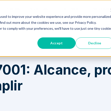
Precios
Industrias
Partners
Recursos
used to improve your website experience and provide more personalize
find out more about the cookies we use, see our Privacy Policy.
mplir
r to comply with your preferences, we'll have to use just one tiny cookie
Accept
Decline
7001: Alcance, pr
plir