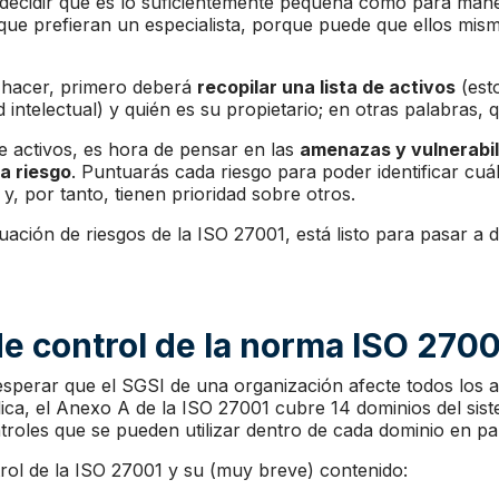
ecidir que es lo suficientemente pequeña como para mane
e que prefieran un especialista, porque puede que ellos mi
a hacer, primero deberá
recopilar una lista de activos
(est
intelectual) y quién es su propietario; en otras palabras, 
e activos, es hora de pensar en las
amenazas y vulnerabi
a riesgo
. Puntuarás cada riesgo para poder identificar cu
, por tanto, tienen prioridad sobre otros.
ción de riesgos de la ISO 27001, está listo para pasar a 
de control de la norma ISO 2700
erar que el SGSI de una organización afecte todos los a
ica, el Anexo A de la ISO 27001 cubre 14 dominios del sist
roles que se pueden utilizar dentro de cada dominio en par
rol de la ISO 27001 y su (muy breve) contenido: