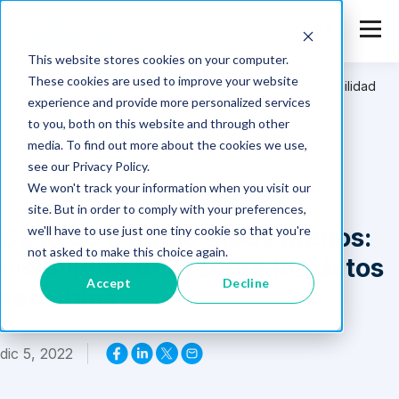
This website stores cookies on your computer.
These cookies are used to improve your website
Safetica
>
Recursos
>
Caso de estudio Bibus Menos: visibilidad
experience and provide more personalized services
total sobre los datos sensibles
to you, both on this website and through other
media. To find out more about the cookies we use,
see our Privacy Policy.
We won't track your information when you visit our
site. But in order to comply with your preferences,
Caso de estudio Bibus Menos:
we'll have to use just one tiny cookie so that you're
not asked to make this choice again.
visibilidad total sobre los datos
Accept
Decline
sensibles
dic 5, 2022