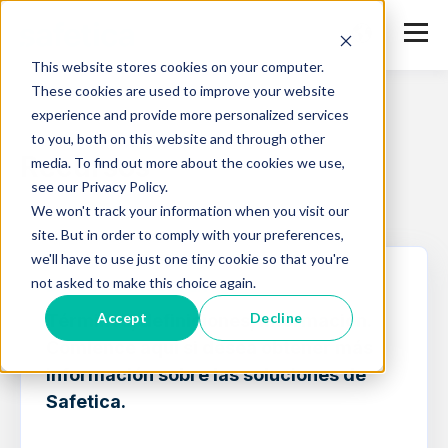
This website stores cookies on your computer.
These cookies are used to improve your website
experience and provide more personalized services
to you, both on this website and through other
Recursos
media. To find out more about the cookies we use,
see our Privacy Policy.
We won't track your information when you visit our
site. But in order to comply with your preferences,
we'll have to use just one tiny cookie so that you're
not asked to make this choice again.
BASE DE CONOCIMIENTOS
Accept
Decline
Términos, definiciones, información.
Comience aquí si desea obtener más
información sobre las soluciones de
Safetica.