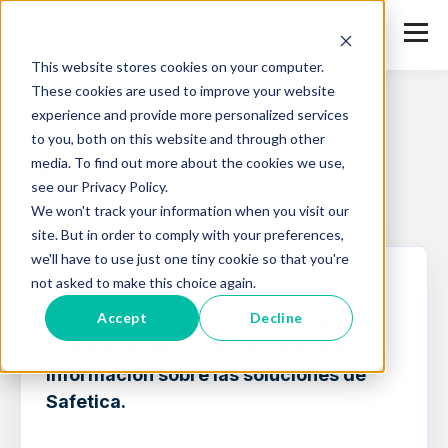
This website stores cookies on your computer.
These cookies are used to improve your website
experience and provide more personalized services
to you, both on this website and through other
Recursos
media. To find out more about the cookies we use,
see our Privacy Policy.
We won't track your information when you visit our
site. But in order to comply with your preferences,
we'll have to use just one tiny cookie so that you're
not asked to make this choice again.
BASE DE CONOCIMIENTOS
Accept
Decline
Términos, definiciones, información.
Comience aquí si desea obtener más
información sobre las soluciones de
Safetica.