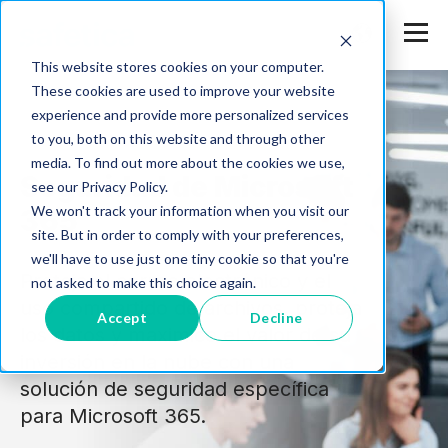
This website stores cookies on your computer.
These cookies are used to improve your website
experience and provide more personalized services
to you, both on this website and through other
media. To find out more about the cookies we use,
Seguridad de Microsoft
see our Privacy Policy.
We won't track your information when you visit our
365
site. But in order to comply with your preferences,
we'll have to use just one tiny cookie so that you're
Proteja el correo electrónico y el
not asked to make this choice again.
uso compartido de archivos, proteja
Accept
Decline
los datos y maximice el valor de su
inversión en la nube con una
solución de seguridad específica
para Microsoft 365.