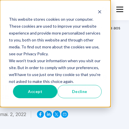
This website stores cookies on your computer.
These cookies are used to improve your website
Safetica
>
Recursos
>
A DPD sabe que não existe ameaça aos
experience and provide more personalized services
seus dados sensíveis
to you, both on this website and through other
media. To find out more about the cookies we use,
see our Privacy Policy.
We won't track your information when you visit our
site. But in order to comply with your preferences,
A DPD sabe que não existe
we'll have to use just one tiny cookie so that you're
not asked to make this choice again.
ameaça aos seus dados
Accept
Decline
sensíveis
mai. 2, 2022