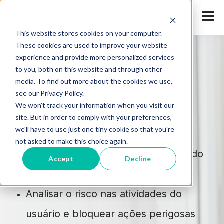
This website stores cookies on your computer.
These cookies are used to improve your website
experience and provide more personalized services
to you, both on this website and through other
media. To find out more about the cookies we use,
Atividade do usuário e
see our Privacy Policy.
We won't track your information when you visit our
auditoria do espaço de
site. But in order to comply with your preferences,
trabalho
we'll have to use just one tiny cookie so that you're
not asked to make this choice again.
Detectar ameaças internas dentro do
Accept
Decline
perímetro protegido da empresa
Analisar o risco nas atividades do
usuário e bloquear ações perigosas