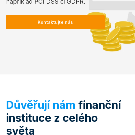
například PCI DSS či GDPR.
Kontaktujte nás
Důvěřují nám
finanční
instituce z celého
světa