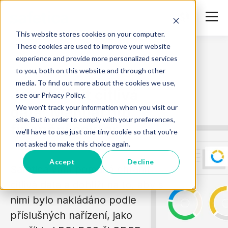
This website stores cookies on your computer.
These cookies are used to improve your website
experience and provide more personalized services
to you, both on this website and through other
media. To find out more about the cookies we use,
Jak chránit citlivá
see our Privacy Policy.
We won't track your information when you visit our
data: Manuál pro
site. But in order to comply with your preferences,
finanční sektor
we'll have to use just one tiny cookie so that you're
not asked to make this choice again.
Accept
Decline
Safetica vám pomáhá chránit
citlivá data a dohlíží na to, aby s
nimi bylo nakládáno podle
příslušných nařízení, jako