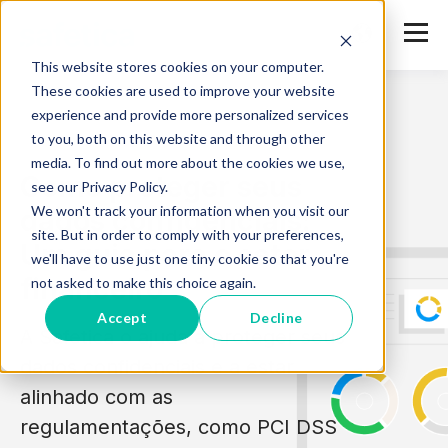
This website stores cookies on your computer.
These cookies are used to improve your website
experience and provide more personalized services
to you, both on this website and through other
media. To find out more about the cookies we use,
Como proteger seus
see our Privacy Policy.
We won't track your information when you visit our
dados confidenciais:
site. But in order to comply with your preferences,
Um guia para o setor
we'll have to use just one tiny cookie so that you're
financeiro
not asked to make this choice again.
Accept
Decline
A Safetica o ajuda a proteger seus
dados confidenciais e a estar
alinhado com as
regulamentações, como PCI DSS