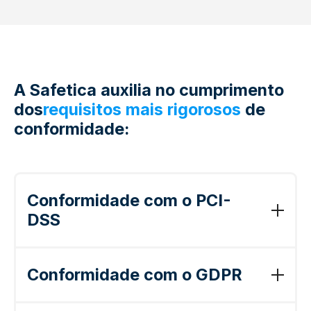
A Safetica auxilia no cumprimento
dos
requisitos mais rigorosos
de
conformidade:
Conformidade com o PCI-
DSS
O Padrão de Segurança de Dados do Setor
de Cartões de Pagamento (PCI-DSS) é um
Conformidade com o GDPR
padrão desenvolvido para proteger dados
confidenciais relacionados a cartões de
O GDPR (Regulamento Geral de Proteção de