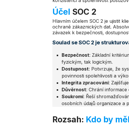
konzistenci a spolehlivost posuzo
Účel
SOC 2
Hlavním účelem SOC 2 je ujistit kli
ochraně zákaznických dat. Absolvo
závazek k bezpečnosti, dostupnosti
Soulad se SOC 2 je strukturov
Bezpečnost
: Základní kritér
fyzickým, tak logickým.
Dostupnost
: Potvrzuje, že s
povinnosti spolehlivosti a výko
Integrita zpracování
: Zajišťu
Důvěrnost
: Chrání informace
Soukromí
: Řeší shromažďování
osobních údajů organizace a p
Rozsah:
Kdo by mě