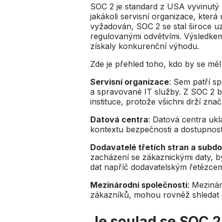
SOC 2 je standard z USA vyvinutý 
jakákoli servisní organizace, kte
vyžadován, SOC 2 se stal široce u
regulovanými odvětvími. Výsledkem 
získaly konkurenční výhodu.
Zde je přehled toho, kdo by se měl
Servisní organizace
: Sem patří sp
a spravované IT služby. Z SOC 2 bu
instituce, protože všichni drží zna
Datová centra
: Datová centra ukl
kontextu bezpečnosti a dostupnosti
Dodavatelé třetích stran a subd
zacházení se zákaznickými daty, by
dat napříč dodavatelským řetězce
Mezinárodní společnosti
: Meziná
zákazníků, mohou rovněž shledat 
Je soulad se SOC 