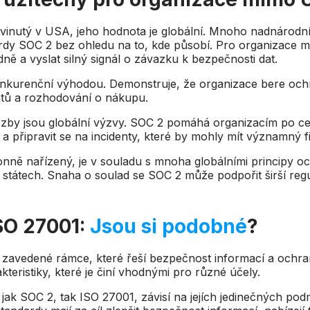
vinutý v USA, jeho hodnota je globální. Mnoho nadnárodníc
dardy SOC 2 bez ohledu na to, kde působí. Pro organizac
adně a vyslat silný signál o závazku k bezpečnosti dat.
onkurenční výhodou. Demonstruje, že organizace bere oc
entů a rozhodování o nákupu.
zby jsou globální výzvy. SOC 2 pomáhá organizacím po celém
a a připravit se na incidenty, které by mohly mít významný 
nně nařízený, je v souladu s mnoha globálními principy o
státech. Snaha o soulad se SOC 2 může podpořit širší reg
SO 27001:
Jsou si podobné
?
zavedené rámce, které řeší bezpečnost informací a ochranu
kteristiky, které je činí vhodnými pro různé účely.
jak SOC 2, tak ISO 27001, závisí na jejích jedinečných po