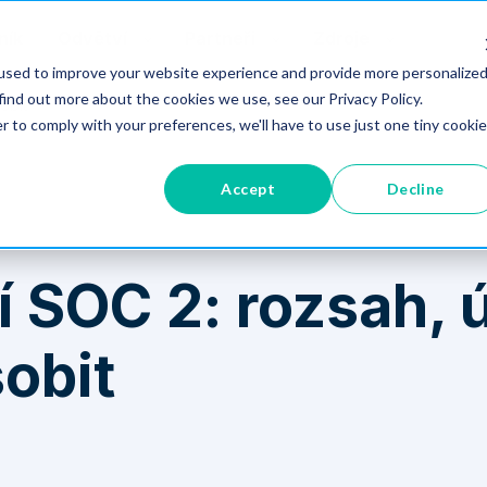
ník
Odvětví
Partneři
Zdroje
used to improve your website experience and provide more personalize
find out more about the cookies we use, see our Privacy Policy.
obit
r to comply with your preferences, we'll have to use just one tiny cookie
Accept
Decline
 SOC 2: rozsah, ú
obit