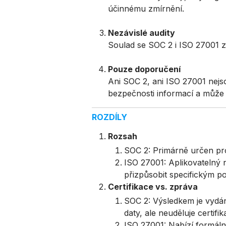
účinnému zmírnění.
Nezávislé audity
Soulad se SOC 2 i ISO 27001 z
Pouze doporučení
Ani SOC 2, ani ISO 27001 nejs
bezpečnosti informací a může 
ROZDÍLY
Rozsah
SOC 2: Primárně určen pro
I
S
O
27001: Aplikovatelný n
přizpůsobit specifickým p
Certifikace vs. zpráva
SOC 2: Výsledkem je vydán
daty, ale neuděluje certifika
ISO 27001: Nabízí formální