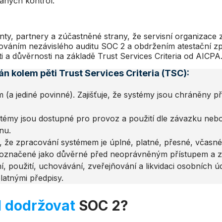
vaných kontrol.
enty, partnery a zúčastněné strany, že servisní organizace 
váním nezávislého auditu SOC 2 a obdržením atestační zp
 a důvěrnosti na základě Trust Services Criteria od AICPA
án kolem pěti Trust Services Criteria (TSC):
ium (a jediné povinné). Zajišťuje, že systémy jsou chráněny
ystémy jsou dostupné pro provoz a použití dle závazku ne
nu.
je, že zpracování systémem je úplné, platné, přesné, včasn
 označené jako důvěrné před neoprávněným přístupem a z
, použití, uchovávání, zveřejňování a likvidaci osobních ú
latnými předpisy.
l dodržovat
SOC 2?