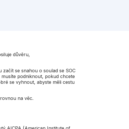
siluje důvěru,
u začít se snahou o soulad se SOC
ky musíte podniknout, pokud chcete
obré se vyhnout, abyste měli cestu
e rovnou na věc.
utý AICPA (American Institute of