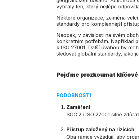
geografickém dosahu. Ačkoli oba sta
vybraly ten, který nejlépe odpovídá 
Některé organizace, zejména velc
standardy pro komplexnější přístu
Naopak, v závislosti na svém obch
konkrétním potřebám. Například p
k ISO 27001. Další úvahou by mohl
sledovat globální standardy, jako j
Pojďme prozkoumat klíčové 
PODOBNOSTI
Zaměření
SOC 2 i ISO 27001 silně zdůra
Přístup založený na rizicích
Oba rámce vyžadují, aby organiz