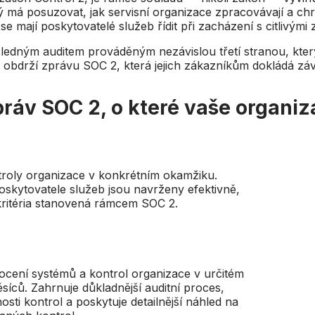
rý má posuzovat, jak servisní organizace zpracovávají a ch
se mají poskytovatelé služeb řídit při zacházení s citlivým
ledným auditem prováděným nezávislou třetí stranou, který 
 obdrží zprávu SOC 2, která jejich zákazníkům dokládá záv
práv SOC 2, o které vaše organiz
troly organizace v konkrétním okamžiku.
oskytovatele služeb jsou navrženy efektivně,
ritéria stanovená rámcem SOC 2.
ocení systémů a kontrol organizace v určitém
síců. Zahrnuje důkladnější auditní proces,
sti kontrol a poskytuje detailnější náhled na