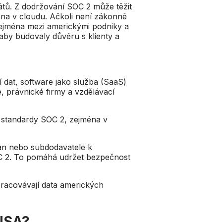
átů. Z dodržování SOC 2 může těžit
éna v cloudu. Ačkoli není zákonně
zejména mezi americkými podniky a
 aby budovaly důvěru s klienty a
í dat, software jako služba (SaaS)
e, právnické firmy a vzdělávací
t standardy SOC 2, zejména v
tran nebo subdodavatele k
SOC 2. To pomáhá udržet bezpečnost
pracovávají data amerických
 USA?