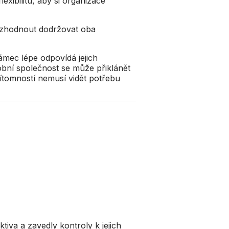
exibilitu, aby si organizace
ozhodnout dodržovat oba
ámec lépe odpovídá jejich
bní společnost se může přiklánět
ítomností nemusí vidět potřebu
tiva a zavedly kontroly k jejich