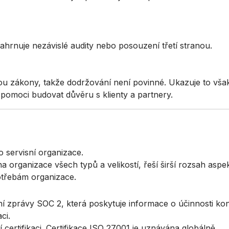
ahrnuje nezávislé audity nebo posouzení třetí stranou.
ou zákony, takže dodržování není povinné. Ukazuje to vša
pomoci budovat důvěru s klienty a partnery.
 servisní organizace.
a organizace všech typů a velikostí, řeší širší rozsah aspek
otřebám organizace.
í zprávy SOC 2, která poskytuje informace o účinnosti kon
ci.
 certifikaci. Certifikace ISO 27001 je uznávána globálně.