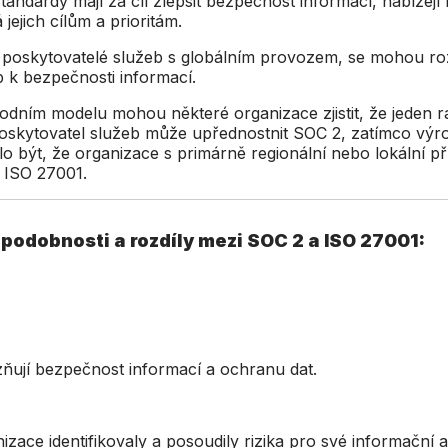
ndardy mají za cíl zlepšit bezpečnost informací, nabízejí fl
jejich cílům a prioritám.
í poskytovatelé služeb s globálním provozem, se mohou r
p k bezpečnosti informací.
odním modelu mohou některé organizace zjistit, že jeden r
oskytovatel služeb může upřednostnit SOC 2, zatímco výro
o být, že organizace s primárně regionální nebo lokální př
e ISO 27001.
podobnosti a rozdíly mezi SOC
2 a ISO 27001:
zňují bezpečnost informací a ochranu dat.
ace identifikovaly a posoudily rizika pro své informační ak