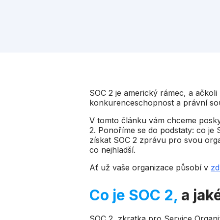
SOC 2 je americký rámec, a ačkoli
konkurenceschopnost a právní sou
V tomto článku vám chceme poskyt
2. Ponoříme se do podstaty: co je 
získat SOC 2 zprávu pro svou orga
co nejhladší.
Ať už vaše organizace působí v
zd
Co je SOC 2,
a jak
SOC 2, zkratka pro Service Organi