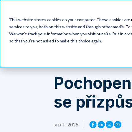
Produkty
Řešení
Ce
This website stores cookies on your computer. These cookies are 
services to you, both on this website and through other media. To 
Safetica
>
Zdroje
>
Pochopení SOC 2: rozsah, účel a jak se přizpůs
We won't track your information when you visit our site. But in orde
so that you're not asked to make this choice again.
Pochopení
se přizpůs
srp 1, 2025