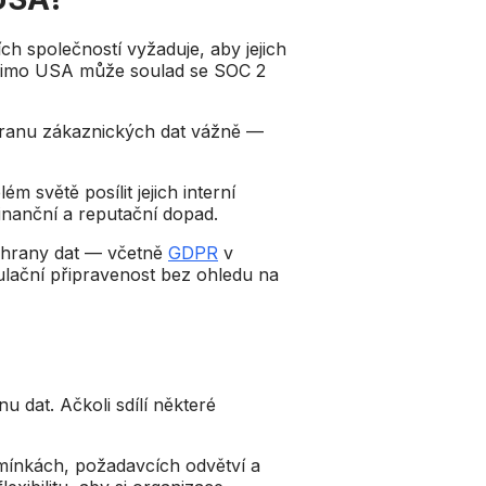
h společností vyžaduje, aby jejich
e mimo USA může soulad se SOC 2
hranu zákaznických dat vážně —
 světě posílit jejich interní
finanční a reputační dopad.
chrany dat — včetně
GDPR
v
ulační připravenost bez ohledu na
 dat. Ačkoli sdílí některé
dmínkách, požadavcích odvětví a