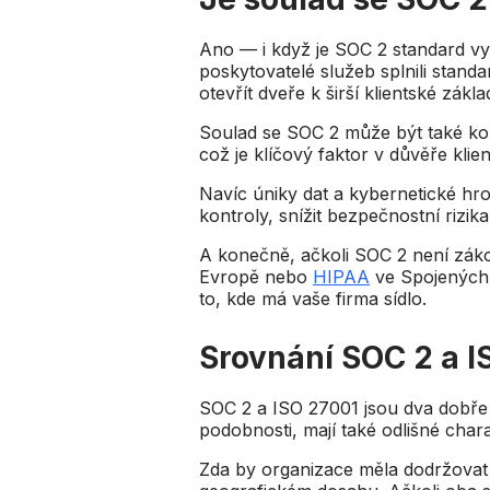
Ano — i když je SOC 2 standard vy
poskytovatelé služeb splnili stan
otevřít dveře k širší klientské zákl
Soulad se SOC 2 může být také k
což je klíčový faktor v důvěře kli
Navíc úniky dat a kybernetické hro
kontroly, snížit bezpečnostní rizik
A konečně, ačkoli SOC 2 není záko
Evropě nebo
HIPAA
ve Spojených 
to, kde má vaše firma sídlo.
Srovnání SOC 2 a I
SOC 2 a ISO 27001 jsou dva dobře 
podobnosti, mají také odlišné chara
Zda by organizace měla dodržovat 