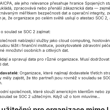
AICPA, ale jeho relevance přesahuje hranice Spojených st
rá ukládá, zpracovává nebo přenáší zákaznická data — zejm
znávaným měřítkem bezpečnosti dat a operační integrity, 
je, že organizace po celém světě usilují o atestaci SOC 2,
 o soulad se SOC 2 zajímat:
olečnosti nabízející služby jako cloud computing, hostován
dou těžit i finanční instituce, poskytovatelé zdravotní péč
čné množství osobních a citlivých dat.
ádají a spravují data pro různé organizace. Musí dodržova
 dat.
odavatelé
: Organizace, které najímají dodavatele třetích s
 měly zajistit, že tito partneři jsou rovněž v souladu se 
m.
rodní společnosti, které slouží americkým klientům nebo z
soulad se SOC 2 užitečným. Když už o tom mluvíme...
2 užitečný pro organizace mimo