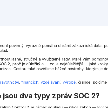
 není povinný, výrazně pomáhá chránit zákaznická data, po
lad.
nout jasné, stručné a využitelné rady, které vám pomoho
SOC 2, proč je důležitý a — co je nejdůležitější — jaké kro
nizaci. Cestou také osvětlíme běžné nástrahy, kterým je d
ravotnictví
,
financích
,
vzdělávání
,
výrobě
, či jinde, pojďm
é jsou dva typy zpráv SOC 2?
zation Control 2, je rámec souladu — nikoli zákon — vyvin