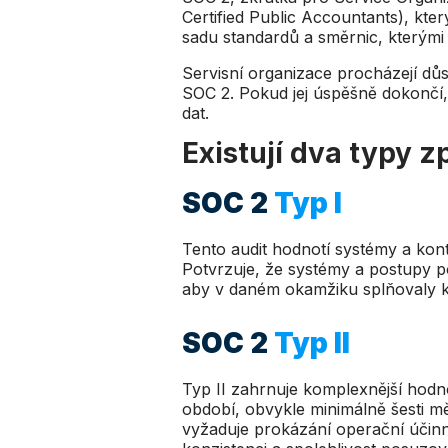
Certified Public Accountants), kte
sadu standardů a směrnic, kterými 
Servisní organizace procházejí důs
SOC 2. Pokud jej úspěšně dokončí,
dat.
Existují dva typy z
SOC 2
Typ I
Tento audit hodnotí systémy a kon
Potvrzuje, že systémy a postupy p
aby v daném okamžiku splňovaly k
SOC 2
Typ II
Typ II zahrnuje komplexnější hodn
období, obvykle minimálně šesti mě
vyžaduje prokázání operační účinno