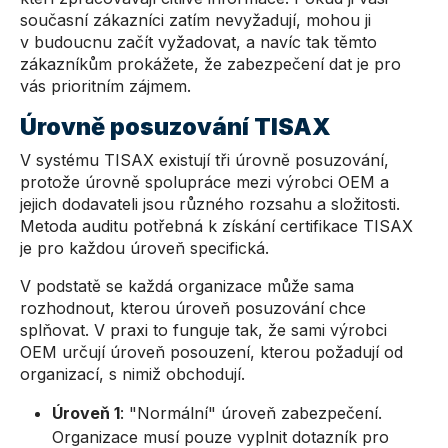
současní zákazníci zatím nevyžadují, mohou ji
v budoucnu začít vyžadovat, a navíc tak těmto
zákazníkům prokážete, že zabezpečení dat je pro
vás prioritním zájmem.
Úrovně posuzování TISAX
V systému TISAX existují tři úrovně posuzování,
protože úrovně spolupráce mezi výrobci OEM a
jejich dodavateli jsou různého rozsahu a složitosti.
Metoda auditu potřebná k získání certifikace TISAX
je pro každou úroveň specifická.
V podstatě se každá organizace může sama
rozhodnout, kterou úroveň posuzování chce
splňovat. V praxi to funguje tak, že sami výrobci
OEM určují úroveň posouzení, kterou požadují od
organizací, s nimiž obchodují.
Úroveň 1
: "Normální" úroveň zabezpečení.
Organizace musí pouze vyplnit dotazník pro