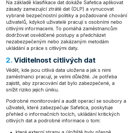
Na základě klasifikace dat dokáže Safetica aplikovat
zásady zamezující ztrátě dat (DLP) a vynucovat
vybrané bezpečnostní politiky a požadované chování
uživatelů, kdykoli uživatelé pracují s osobními nebo
citlivými informacemi. To pomáhá zaměstnancům
dodržovat osvědčené postupy a předcházet
nezabezpečeným nebo zakázaným metodám
ukládání a práce s citlivými daty.
2.
Viditelnost citlivých dat
Vědět, kde jsou citlivá data uložena a jak s nimi
zaměstnanci pracují, je velmi důležité. Je potřeba
zajistit, aby zpracování dat bylo zabezpečené, a
snížit riziko jejich úniku.
Podrobné monitorování a audit operací se soubory a
uživateli, které zabezpečuje Safetica, poskytuje
přehled o informačních tocích, ukládání kritických
citlivých dat a podrobné informace o tom:
které externí strany a úložiště byly přesně