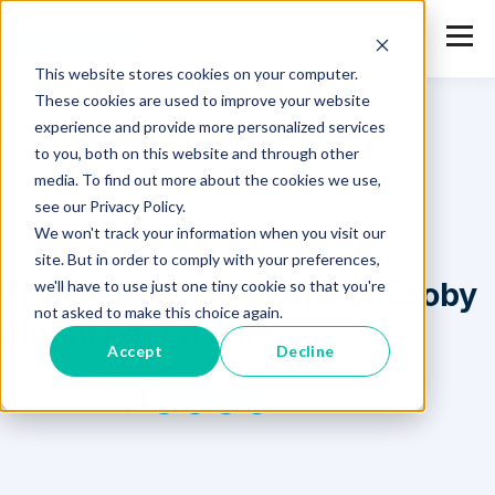
This website stores cookies on your computer.
These cookies are used to improve your website
Safetica
>
Zdroje
>
TISAX: Rozsah, účel a způsoby plnění
experience and provide more personalized services
požadavků
to you, both on this website and through other
media. To find out more about the cookies we use,
see our Privacy Policy.
We won't track your information when you visit our
site. But in order to comply with your preferences,
TISAX: Rozsah, účel a způsoby
we'll have to use just one tiny cookie so that you're
not asked to make this choice again.
plnění požadavků
Accept
Decline
úno 14, 2023