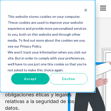
This website stores cookies on your computer.
These cookies are used to improve your website
experience and provide more personalized services
to you, both on this website and through other
media. To find out more about the cookies we use,
Prevención de la
see our Privacy Policy.
We won't track your information when you visit our
pérdida de datos para
site. But in order to comply with your preferences,
bufetes de abogados
we'll have to use just one tiny cookie so that you're
not asked to make this choice again.
Proteja los datos sensibles,
Accept
Decline
mantenga la confidencialidad de
los clientes y cumpla las
obligaciones éticas y legales
relativas a la seguridad de los
datos.