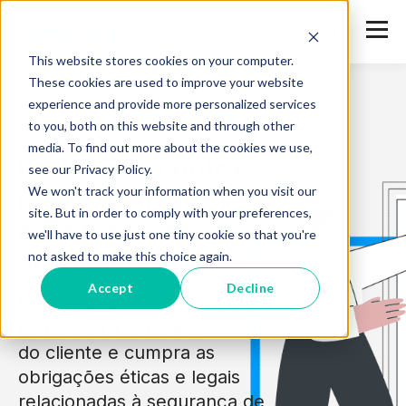
This website stores cookies on your computer.
These cookies are used to improve your website
experience and provide more personalized services
to you, both on this website and through other
media. To find out more about the cookies we use,
Prevenção contra
see our Privacy Policy.
We won't track your information when you visit our
perda de dados para
site. But in order to comply with your preferences,
escritórios de
we'll have to use just one tiny cookie so that you're
advocacia
not asked to make this choice again.
Accept
Decline
Proteja dados confidenciais,
mantenha a confidencialidade
do cliente e cumpra as
obrigações éticas e legais
relacionadas à segurança de