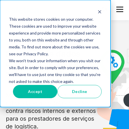
This website stores cookies on your computer.
These cookies are used to improve your website
experience and provide more personalized services
to you, both on this website and through other
media. To find out more about the cookies we use,
Proteção de dados
see our Privacy Policy.
We won't track your information when you visit our
confidenciaispara o
site. But in order to comply with your preferences,
setor de logística
we'll have to use just one tiny cookie so that you're
not asked to make this choice again.
Accept
Decline
Mantenha a confiança, garanta a
privacidade e proteja os dados
contra riscos internos e externos
para os prestadores de serviços
de logística.