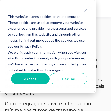
This website stores cookies on your computer.
These cookies are used to improve your website
experience and provide more personalized services
to you, both on this website and through other
Sobre a Safetica
media. To find out more about the cookies we use,
see our Privacy Policy.
A Safetica é líder global em segurança
We won't track your information when you visit our
site. But in order to comply with your preferences,
inteligente de dados. Nossa plataforma
we'll have to use just one tiny cookie so that you're
alimentada por IA unifica a proteção de
not asked to make this choice again.
dados, o gerenciamento de riscos
Accept
Decline
internos, a prontidão de conformidade e a
descoberta de dados em ambientes locais
e na nuvem.
Com integração suave e interrupção
mínima dos fluxos de trabalho de