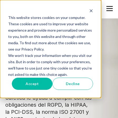
This website stores cookies on your computer.
These cookies are used to improve your website
experience and provide more personalized services
to you, both on this website and through other
media. To find out more about the cookies we use,
see our Privacy Policy.
Convierta el
We won't track your information when you visit our
cumplimiento
site. But in order to comply with your preferences,
we'll have to use just one tiny cookie so that you're
normativo en
not asked to make this choice again.
confianza
Accept
Decline
Safetica le ayuda a cumplir con las
obligaciones del RGPD, la HIPAA,
la PCI-DSS, la norma ISO 27001 y