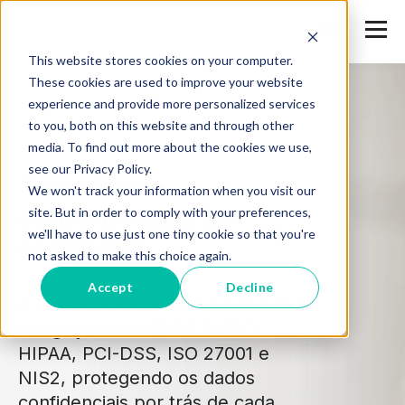
This website stores cookies on your computer.
These cookies are used to improve your website
experience and provide more personalized services
to you, both on this website and through other
media. To find out more about the cookies we use,
see our Privacy Policy.
Transforme
We won't track your information when you visit our
conformidade em
site. But in order to comply with your preferences,
we'll have to use just one tiny cookie so that you're
confiança
not asked to make this choice again.
Accept
Decline
A Safetica ajuda você a cumprir as
obrigações do GDPR (LGPD),
HIPAA, PCI-DSS, ISO 27001 e
NIS2, protegendo os dados
confidenciais por trás de cada