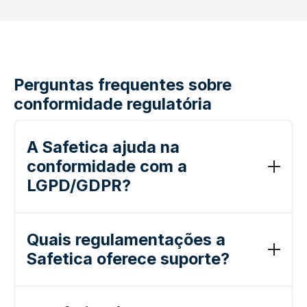
Perguntas frequentes sobre
conformidade regulatória
A Safetica ajuda na
conformidade com a
LGPD/GDPR?
Sim. A Safetica identifica e classifica dados
pessoais, aplica políticas que impedem
Quais regulamentações a
transferências não autorizadas e gera
Safetica oferece suporte?
relatórios prontos para auditoria que
comprovam as “medidas técnicas
GDPR (e LGPD), HIPAA, PCI-DSS, ISO
adequadas” exigidas pelo Artigo 32.